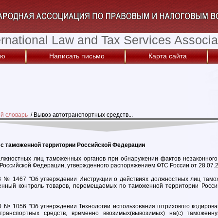
ernational Law and Tax Services Associa
ую
Написать письмо
Карта сайта
й словарь
/
Вывоз автотранспортных средств...
 с таможенной территории Российской Федерации
олжностных лиц таможенных органов при обнаружении фактов незаконног
 Российской Федерации, утвержденного распоряжением ФТС России от 28.07.
3 № 1467 "Об утверждении Инструкции о действиях должностных лиц там
нный контроль товаров, перемещаемых по таможенной территории Росси
0 № 1056 "Об утверждении Технологии использования штрихового кодиров
ранспортных средств, временно ввозимых(вывозимых) на(с) таможенную