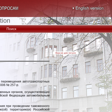
tion
Поиск
Версия для печати
о перемещения автотранспортных
2006 № 257-р.
оженных органов, осуществляющих
йской Федерации автомобильным
ания при проведении таможенного
(ой) территорию(и) Российской