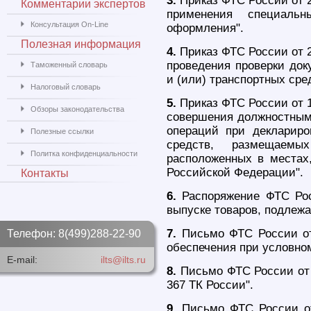
3.
Приказ ФТС России от 2
Комментарии экспертов
применения специальн
Консультация On-Line
оформления".
Полезная информация
4.
Приказ ФТС России от 2
проведения проверки док
Таможенный словарь
и (или) транспортных сре
Налоговый словарь
5.
Приказ ФТС России от 
Обзоры законодательства
совершения должностным
операций при деклариро
Полезные ссылки
средств, размещаемы
Политка конфиденциальности
расположенных в местах,
Российской Федерации".
Контакты
6.
Распоряжение ФТС Рос
выпуске товаров, подлеж
7.
Письмо ФТС России от
Телефон: 8(499)288-22-90
обеспечения при условном
E-mail:
ilts@ilts.ru
8.
Письмо ФТС России от 2
367 ТК России".
9.
Письмо ФТС России от