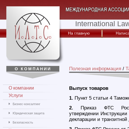
International La
На главную
Написа
Полезная информация
/
Т
О КОМПАНИИ
О компании
Выпуск товаров
Услуги
1.
Пункт 5 статьи 4 Тамож
Бизнес-консалтинг
2.
Приказ ФТС Рос
утверждении Инструкции 
Юридическая защита
декларации и транзитной 
Безопасность