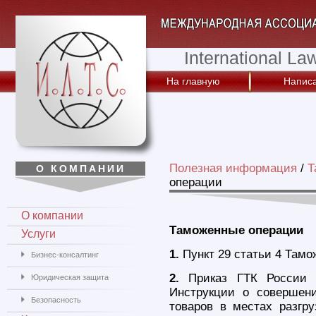
International La
На главную
Написа
Полезная информация
/
Т
О КОМПАНИИ
операции
О компании
Таможенные операции
Услуги
1.
Пункт 29 статьи 4 Тамо
Бизнес-консалтинг
2.
Приказ ГТК России 
Юридическая защита
Инструкции о совершен
Безопасность
товаров в местах разгру