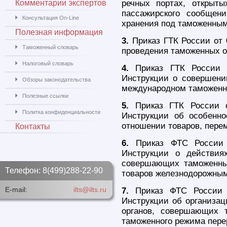
Комментарии экспертов
речных портах, открыты
пассажирского сообщен
Консультация On-Line
хранения под таможенным
Полезная информация
3.
Приказ ГТК России от 
Таможенный словарь
проведения таможенных о
Налоговый словарь
4.
Приказ ГТК России 
Инструкции о совершени
Обзоры законодательства
международном таможенно
Полезные ссылки
5.
Приказ ГТК России о
Политка конфиденциальности
Инструкции об особенн
отношении товаров, пер
Контакты
6.
Приказ ФТС России 
Инструкции о действия
совершающих таможенны
Телефон: 8(499)288-22-90
товаров железнодорожным
E-mail:
ilts@ilts.ru
7.
Приказ ФТС России 
Инструкции об организа
органов, совершающих 
таможенного режима пере