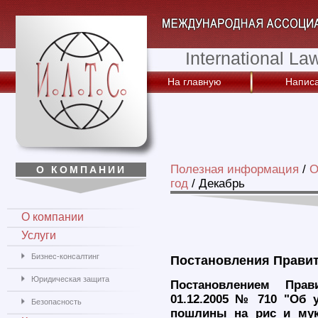
International La
На главную
Написа
Полезная информация
/
О
О КОМПАНИИ
год
/
Декабрь
О компании
Услуги
Бизнес-консалтинг
Постановления Правит
Юридическая защита
Постановлением Прав
01.12.2005 № 710 "Об 
Безопасность
пошлины на рис и мук