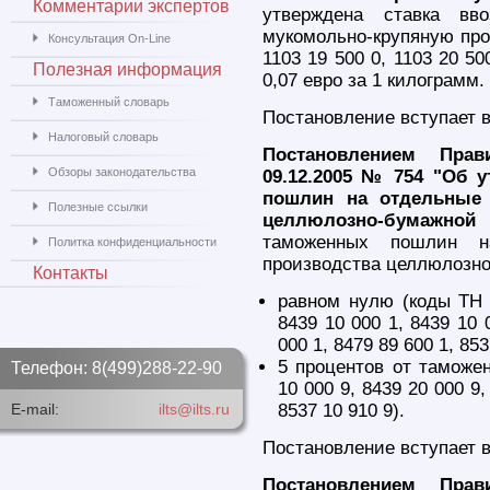
Комментарии экспертов
утверждена ставка в
мукомольно-крупяную про
Консультация On-Line
1103 19 500 0, 1103 20 50
Полезная информация
0,07 евро за 1 килограмм.
Таможенный словарь
Постановление вступает в
Налоговый словарь
Постановлением Прав
Обзоры законодательства
09.12.2005 № 754 "Об 
пошлин на отдельные 
Полезные ссылки
целлюлозно-бумажной 
таможенных пошлин н
Политка конфиденциальности
производства целлюлозно
Контакты
равном нулю (коды ТН 
8439 10 000 1, 8439 10 
000 1, 8479 89 600 1, 853
5 процентов от таможе
Телефон: 8(499)288-22-90
10 000 9, 8439 20 000 9,
E-mail:
ilts@ilts.ru
8537 10 910 9).
Постановление вступает в
Постановлением Прав