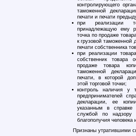
контролирующего орган
таможенной деклараци
печати и печати предыд
при реализации то
принадлежащую ему ро
точка по продаже товар
к грузовой таможенной 
печати собственника то
при реализации товар
собственник товара 
продаже товара коп
таможенной декларац
печати, в которой до
этой торговой точки;
контроль наличия у 
предпринимателей спр
декларации, ее копи
указанным в справке
службой по надзору
благополучия человека 
Признаны утратившими с