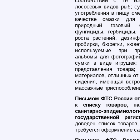
соответствии с ТН ВЭ
лососевых видов рыб; су
употребления в пищу сме
качестве смазки для 
природный газовый ко
фунгициды, гербициды, 
роста растений, дезин
пробирки, бюретки, кюв
используемые при про
альбомы для фотографий
сумки в виде игрушек; 
представления товара;
материалов, отличных от
сидения, имеющая встро
массажные приспособлен
Письмом ФТС России от 
к списку товаров, 
санитарно-эпидемиолог
государственной реги
доведен список товаров
требуется оформление са