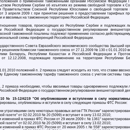
 положения о применении таможенными органами Российской Федерации 
ьством Республики Сербии об изъятиях из режима свободной торговли к 
 Правительством Союзной Республики Югославии о свободной торговле 
от 3 апреля 2009 г. при принятии решения о предоставлении тарифных п
и и ввозимых на таможенную территорию Российской Федерации.
 отношении товаров, происходящих из Республики Сербии и подлежащих л
ом Российской Федерации о государственном регулировании внешнетор
ввозной таможенной пошлины подлежат применению согласно действующему
циональной схемы преференций Российской Федерации.
ударственного Совета Евразийского экономического сообщества (высший ор
8 и решением Комиссии таможенного союза от 27.11.2009 № 130 с 01.01.2010 
лики Беларусь, Республики Казахстан и Российской Федерации и Прото
от 12.12.2008, подлежащие применению на территории Республики Бел
1.01.2010 положений п. 2 приказа следует исходить из того, что ставки вво
му Единому таможенному тарифу таможенного союза с учетом системы та
п. 2 приказа необходимо, чтобы ввозимые товары одновременно подлежали 
 Российской Федерации о государственном регулировании внешнеторговой де
010 № 15-12/4219 "Об опубликовании и вступлении в силу нормативн
трированы, опубликованы и вступили в силу следующие приказы ФТС России:
ии утратившими силу некоторых правовых актов ГТК России" зарегистрирован
ой газете" от 02.02.2010 № 20 (5099) и вступает в силу 13.02.2010;
и изменений в приказ ФТС России от 29 июля 2009 г. № 1361" зарегистрирован
ой газете" от 02.02.2010 № 20 (5099) и вступает в силу 13.02.2010;
и изменений в приказ ФТС России от 20 июня 2005 г. № 558" зарегистрирован