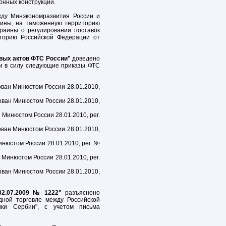
онных конструкций.
ду Минэкономразвития России и
раины, на таможенную территорию
раины о регулировании поставок
торию Российской Федерации от
овых актов ФТС России"
доведено
или в силу следующие приказы ФТС
ован Минюстом России 28.01.2010,
рован Минюстом России 28.01.2010,
 Минюстом России 28.01.2010, рег.
ован Минюстом России 28.01.2010,
инюстом России 28.01.2010, рег. №
 Минюстом России 28.01.2010, рег.
рован Минюстом России 28.01.2010,
02.07.2009 № 1222"
разъяснено
ной торговле между Российской
ки Сербии", с учетом письма