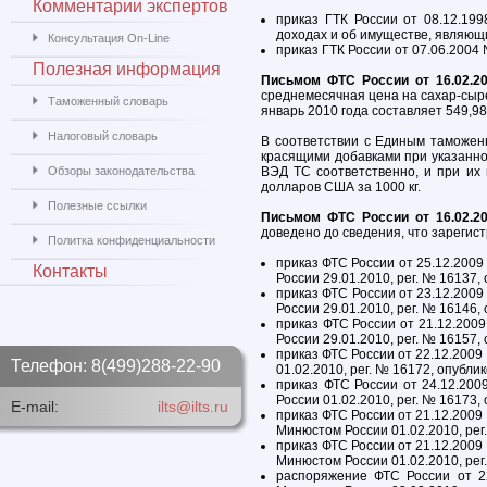
Комментарии экспертов
приказ ГТК России от 08.12.19
доходах и об имуществе, являющ
Консультация On-Line
приказ ГТК России от 07.06.2004 
Полезная информация
Письмом ФТС России от 16.02.2
среднемесячная цена на сахар-сыре
Таможенный словарь
январь 2010 года составляет 549,9
Налоговый словарь
В соответствии с Единым таможенн
красящими добавками при указанно
Обзоры законодательства
ВЭД ТС соответственно, и при их
долларов США за 1000 кг.
Полезные ссылки
Письмом ФТС России от 16.02.2
доведено до сведения, что зарегис
Политка конфиденциальности
приказ ФТС России от 25.12.2009
Контакты
России 29.01.2010, peг. № 16137, 
приказ ФТС России от 23.12.2009
России 29.01.2010, peг. № 16146, 
приказ ФТС России от 21.12.200
России 29.01.2010, peг. № 16157, 
приказ ФТС России от 22.12.2009
Телефон: 8(499)288-22-90
01.02.2010, peг. № 16172, опублик
приказ ФТС России от 24.12.200
России 01.02.2010, peг. № 16173, 
E-mail:
ilts@ilts.ru
приказ ФТС России от 21.12.200
Минюстом России 01.02.2010, peг.
приказ ФТС России от 21.12.200
Минюстом России 01.02.2010, peг.
распоряжение ФТС России от 2