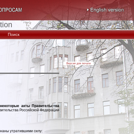
tion
Поиск
Версия для печати
 некоторые акты Правительства
вительства Российской Федерации
наны утратившими силу: