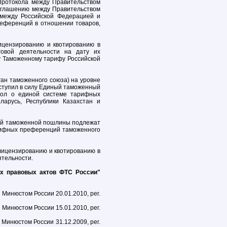
Протокола между Правительством
Соглашению между Правительством
между Российской Федерацией и
референций в отношении товаров,
ицензированию и квотированию в
говой деятельности на дату их
 Таможенному тарифу Российской
ган таможенного союза) на уровне
вступил в силу Единый таможенный
кол о единой системе тарифных
арусь, Республики Казахстан и
зной таможенной пошлины подлежат
рифных преференций таможенного
лицензированию и квотированию в
ятельности.
ых правовых актов ФТС России"
 Минюстом России 20.01.2010, рег.
 Минюстом России 15.01.2010, рег.
 Минюстом России 31.12.2009, рег.