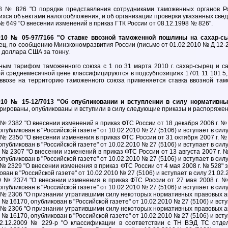
98 № 826 "О порядке представления сотрудниками таможенных органов Р
ихся объектами налогообложения, и об организации проверки указанных свед
№ 649 "О внесении изменений в приказ ГТК России от 08.12.1998 № 826".
010 № 05-97/7166 "О ставке ввозной таможенной пошлины на сахар-с
ц, по сообщению Минэкономразвития России (письмо от 01.02.2010 № Д 12-219
8 доллара США за тонну.
ым тарифом таможенного союза с 1 по 31 марта 2010 г. сахар-сырец и са
й среднемесячной цене классифицируются в подсубпозициях 1701 11 101 5, 
 ввозе на территорию таможенного союза применяется ставка ввозной та
010 № 15-12/7013 "Об опубликовании и вступлении в силу нормативн
трированы, опубликованы и вступили в силу следующие приказы и распоряже
 № 2382 "О внесении изменений в приказ ФТС России от 18 декабря 2006 г. 
опубликован в "Российской газете" от 10.02.2010 № 27 (5106) и вступает в силу
 № 2350 "О внесении изменения в приказ ФТС России от 31 октября 2007 г. 
опубликован в "Российской газете" от 10.02.2010 № 27 (5106) и вступает в силу
9 № 2307 "О внесении изменений в приказ ФТС России от 13 августа 2007 г.
опубликован в "Российской газете" от 10.02.2010 № 27 (5106) и вступает в силу
 № 2329 "О внесении изменения в приказ ФТС России от 4 мая 2008 г. № 528
ован в "Российской газете" от 10.02.2010 № 27 (5106) и вступает в силу 21.02.
9 № 2374 "О внесении изменения в приказ ФТС России от 27 мая 2008 г. 
опубликован в "Российской газете" от 10.02.2010 № 27 (5106) и вступает в силу
9 № 2306 "О признании утратившими силу некоторых нормативных правовых а
 № 16170, опубликован в "Российской газете" от 10.02.2010 № 27 (5106) и всту
9 № 2306 "О признании утратившими силу некоторых нормативных правовых а
 № 16170, опубликован в "Российской газете" от 10.02.2010 № 27 (5106) и всту
2.12.2009 № 229-р "О классификации в соответствии с ТН ВЭД ТС отдел