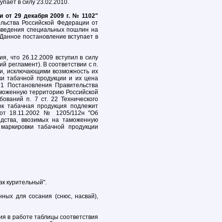
упает в силу 23.02.2010.
 от 29 декабря 2009 г. № 1102"
ельства Российской Федерации от
 введения специальных пошлин на
Данное постановление вступает в
я, что 26.12.2009 вступил в силу
й регламент). В соответствии с п.
ми, исключающими возможность их
ки табачной продукции и их цена
. 1 Постановления Правительства
аможенную территорию Российской
ований п. 7 ст. 22 Технического
ок табачная продукция подлежит
от 18.11.2002 № 1205/112н "Об
одства, ввозимых на таможенную
 маркировки табачной продукции
ак курительный".
ных для сосания (снюс, насвай),
я в работе таблицы соответствия