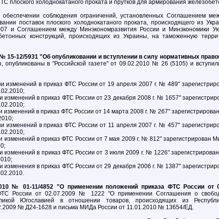
ТС плоского холоднокатаного проката и прутков для армирования железобет
 обеспечении соблюдения ограничений, установленных Соглашением меж
вании поставок плоского холоднокатаного проката, происходящего из Ук
2007 и Соглашением между Минэкономразвития России и Минэкономики Ук
бетонных конструкций, происходящих из Украины, на таможенную терри
 № 15-12/5931 "Об опубликовании и вступлении в силу нормативных прав
ы, опубликованы в "Российской газете" от 09.02.2010 № 26 (5105) и вступ
ии изменений в приказ ФТС России от 19 апреля 2007 г. № 489" зарегистрир
.02.2010;
и изменений в приказ ФТС России от 23 декабря 2008 г. № 1657" зарегистри
.02.2010;
и изменений в приказ ФТС России от 14 марта 2008 г. № 267" зарегистрирован
2010;
ии изменений в приказ ФТС России от 11 апреля 2007 г. № 457" зарегистрир
.02.2010;
и изменений в приказ ФТС России от 7 мая 2009 г. № 812" зарегистрирован М
0;
и изменений в приказ ФТС России от 3 июля 2009 г. № 1226" зарегистрирован
2010;
и изменения в приказ ФТС России от 29 декабря 2006 г. № 1387" зарегистри
.02.2010.
010 № 01-11/4852 "О применении положений приказа ФТС России от 
ФТС России от 02.07.2009 № 1222 "О применении Соглашения о свобод
икой Югославией в отношении товаров, происходящих из Республи
.2009 № Д24-1628 и письма МИДа России от 11.01.2010 № 13654/ЕД.