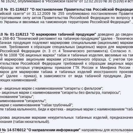
 № 16242, опубликовано в "Российской газете" от 12.02.2010 № 30 (5109) и вст
10 № 01-11/6627 "О постановлении Правительства Российской Федерации
сийской газете" от 31.12.2009 № 255 опубликовано постановление Правит
утратившими силу актов Правительства Российской Федерации по вопросу
з Украины и ввозимые на таможенную территорию Российской Федерации". 
10 № 01-11/6213 "О маркировке табачной продукции"
доведено до сведени
 268-ФЗ "Технический регламент на табачную продукцию" (далее - Технически
табачная продукция подлежит маркировке специальными (акцизными) марка
ания. Требования к образцам специальных (акцизных) марок для маркиров
Российской Федерации (п. 3 ст. 4 Технического регламента). Согласно п
99 № 1008 "Об акцизных марках" табак и табачные изделия, ввозимые на т
й маркировке акцизными марками установленного образца. С учетом треб
ительством Российской Федерации требований к образцам акцизных мар
 образцы которых утверждены приказом ГТК России и Минфина России 
марок для маркировки табака и табачных изделий иностранного произв
и" (далее - приказ), в зависимости от вида табачной продукции. Для
дующих наименований:
м - акцизные марки с наименованием "сигареты с фильтром";
 - акцизные марки с наименованием "сигареты без фильтра, папиросы";
менованием "сигары";
наименованием "сигариллы";
 марки с наименованием "табак трубочный";
исле табака кальянного, биди и кретека - акцизные марки с наименованием "таб
ровка акцизными марками некурительных табачных изделий, предназначен
юхания (табак нюхательный).
0 № 14-57/6012 "О направлении информации"
направлены для использовани