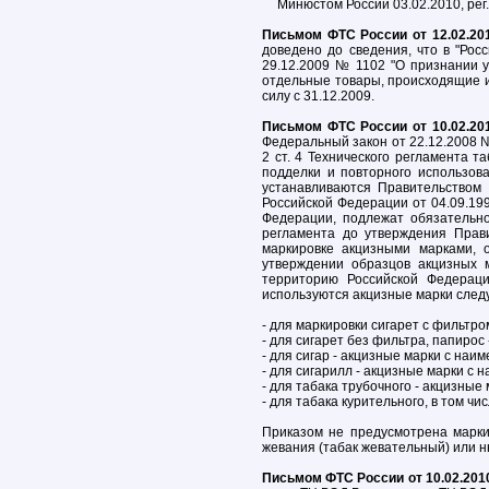
Минюстом России 03.02.2010, peг.
Письмом ФТС России от 12.02.20
доведено до сведения, что в "Рос
29.12.2009 № 1102 "О признании 
отдельные товары, происходящие и
силу с 31.12.2009.
Письмом ФТС России от 10.02.20
Федеральный закон от 22.12.2008 №
2 ст. 4 Технического регламента 
подделки и повторного использов
устанавливаются Правительством 
Российской Федерации от 04.09.19
Федерации, подлежат обязательно
регламента до утверждения Прав
маркировке акцизными марками,
утверждении образцов акцизных 
территорию Российской Федераци
используются акцизные марки сле
- для маркировки сигарет с фильтро
- для сигарет без фильтра, папирос
- для сигар - акцизные марки с наи
- для сигарилл - акцизные марки с 
- для табака трубочного - акцизные
- для табака курительного, в том ч
Приказом не предусмотрена марки
жевания (табак жевательный) или н
Письмом ФТС России от 10.02.201