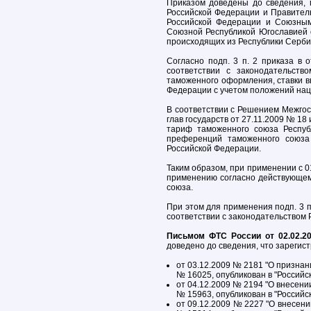
Приказом доведены до сведения,
Российской Федерации и Правител
Российской Федерации и Союзным
Союзной Республикой Югославией 
происходящих из Республики Серби
Согласно подп. 3 п. 2 приказа в
соответствии с законодательств
таможенного оформления, ставки 
Федерации с учетом положений на
В соответствии с Решением Межгос
глав государств от 27.11.2009 № 1
тариф таможенного союза Респуб
преференций таможенного союза 
Российской Федерации.
Таким образом, при применении с 0
применению согласно действующе
союза.
При этом для применения подп. 3 
соответствии с законодательством
Письмом ФТС России от 02.02.2
доведено до сведения, что зарегис
от 03.12.2009 № 2181 "О признан
№ 16025, опубликован в "Российск
от 04.12.2009 № 2194 "О внесени
№ 15963, опубликован в "Российск
от 09.12.2009 № 2227 "О внесени