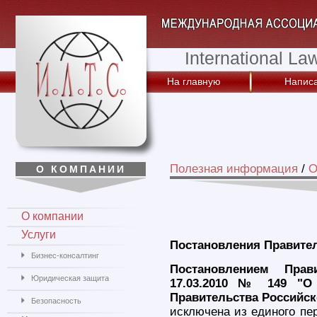
International La
На главную
Написа
Полезная информация
/
О
О КОМПАНИИ
О компании
Услуги
Постановления Правите
Бизнес-консалтинг
Постановлением Прав
Юридическая защита
17.03.2010 № 149 "О 
Правительства Российско
Безопасность
исключена из единого пе