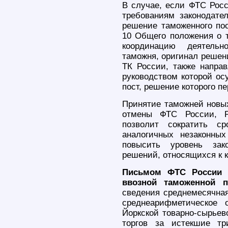
В случае, если ФТС Рос
требованиям законодате
решение таможенного пос
10 Общего положения о т
координацию деятельн
таможня, оригинал решени
ТК России, также напра
руководством которой ос
пост, решение которого п
Принятие таможней новы
отмены ФТС России, Р
позволит сократить ср
аналогичных незаконны
повысить уровень зак
решений, относящихся к 
Письмом ФТС России о
ввозной таможенной 
сведения среднемесячная
среднеарифметическое 
Йоркской товарно-сырьев
торгов за истекшие т