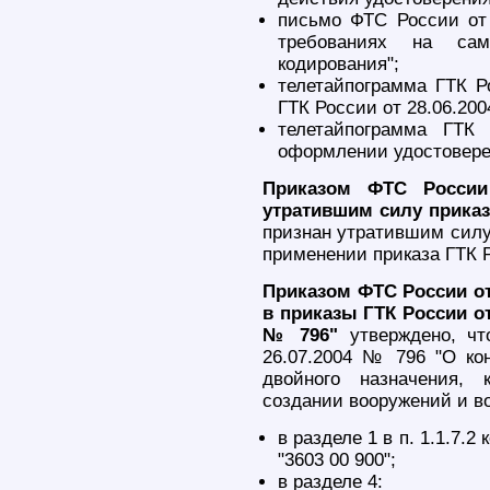
письмо ФТС России от 
требованиях на сам
кодирования";
телетайпограмма ГТК Р
ГТК России от 28.06.200
телетайпограмма ГТК
оформлении удостовере
Приказом ФТС России
утратившим силу приказа
признан утратившим силу
применении приказа ГТК Р
Приказом ФТС России от
в приказы ГТК России от 
№ 796"
утверждено, чт
26.07.2004 № 796 "О кон
двойного назначения,
создании вооружений и во
в разделе 1 в п. 1.1.7.
"3603 00 900";
в разделе 4: