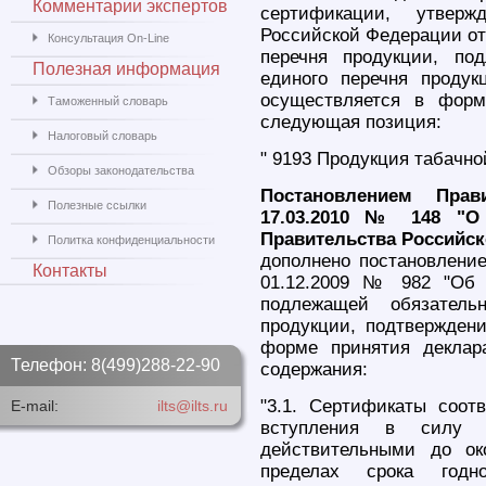
Комментарии экспертов
сертификации, утверж
Российской Федерации от
Консультация On-Line
перечня продукции, по
Полезная информация
единого перечня продук
осуществляется в форм
Таможенный словарь
следующая позиция:
Налоговый словарь
" 9193 Продукция табачн
Обзоры законодательства
Постановлением Прав
Полезные ссылки
17.03.2010 № 148 "О 
Правительства Российско
Политка конфиденциальности
дополнено постановлени
Контакты
01.12.2009 № 982 "Об 
подлежащей обязатель
продукции, подтверждени
форме принятия деклар
Телефон: 8(499)288-22-90
содержания:
"3.1. Сертификаты соот
E-mail:
ilts@ilts.ru
вступления в силу н
действительными до ок
пределах срока год