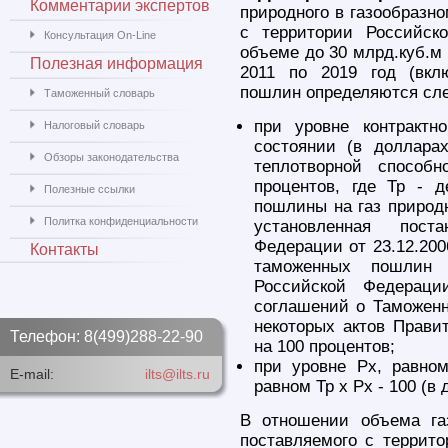
Комментарии экспертов
природного в газообразно
с территории Российск
Консультация On-Line
объеме до 30 млрд.куб.м в
Полезная информация
2011 по 2019 год (вкл
пошлин определяются сл
Таможенный словарь
при уровне контрактн
Налоговый словарь
состоянии (в доллара
Обзоры законодательства
теплотворной способ
процентов, где Тр - 
Полезные ссылки
пошлины на газ природн
Политка конфиденциальности
установленная пост
Федерации от 23.12.20
Контакты
таможенных пошлин 
Российской Федераци
соглашений о Таможен
некоторых актов Прави
Телефон: 8(499)288-22-90
на 100 процентов;
при уровне Рх, равно
E-mail:
ilts@ilts.ru
равном Тр х Рх - 100 (в
В отношении объема газ
поставляемого с террит