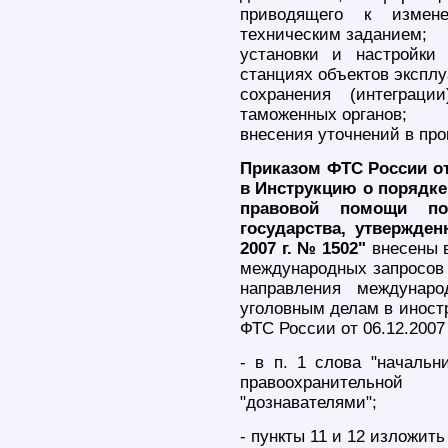
приводящего к измене
техническим заданием;
установки и настройки
станциях объектов эксплу
сохранения (интеграц
таможенных органов;
внесения уточнений в пр
Приказом ФТС России от
в Инструкцию о порядк
правовой помощи п
государства, утвержде
2007 г. № 1502"
внесены в
международных запросов 
направления междунар
уголовным делам в иност
ФТС России от 06.12.200
- в п. 1 слова "началь
правоохранительно
"дознавателями";
- пункты 11 и 12 изложит