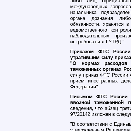
либо лиц, официально
международных запросо
начальника подразделе
органа дознания ли
обязанности, хранятся в
ведомственного контрол
наблюдательных произ
истребоваться ГУТРД.".
Приказом ФТС России
утратившим силу приказа
"О нормах расходов
таможенных органах Ро
силу приказ ФТС России 
прием иностранных дел
Федерации".
Письмом ФТС России о
ввозной таможенной 
сведения, что абзац тре
97/20142 изложен в след
"В соответствии с Едины
утвержденным Решением 