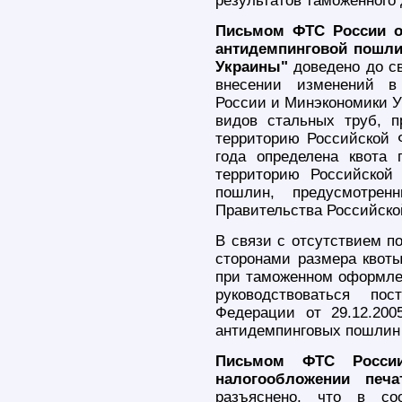
результатов таможенного 
Письмом ФТС России от
антидемпинговой пошли
Украины"
доведено до св
внесении изменений в
России и Минэкономики У
видов стальных труб, 
территорию Российской Ф
года определена квота 
территорию Российской
пошлин, предусмотрен
Правительства Российско
В связи с отсутствием по
сторонами размера квоты
при таможенном оформлен
руководствоваться пос
Федерации от 29.12.20
антидемпинговых пошлин 
Письмом ФТС России
налогообложении печ
разъяснено, что в со