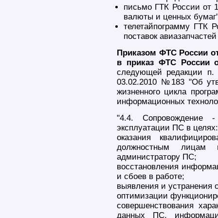
письмо ГТК России от 1
валюты и ценных бумаг"
телетайпограмму ГТК Р
поставок авиазапчасте
Приказом ФТС России от
в приказ ФТС России о
следующей редакции п. 
03.02.2010 №183 "Об ут
жизненного цикла прогр
информационных технолог
"4.4. Сопровождение 
эксплуатации ПС в целях:
оказания квалифициров
должностным лицам 
администратору ПС;
восстановления информац
и сбоев в работе;
выявления и устранения о
оптимизации функционир
совершенствования хара
данных ПС, информаци