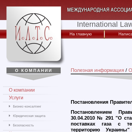
International La
На главную
Написа
Полезная информация
/
О
О КОМПАНИИ
О компании
Услуги
Постановления Правите
Бизнес-консалтинг
Постановлением Прав
Юридическая защита
30.04.2010 № 291 "О с
поставках газа с т
Безопасность
территорию Украины"