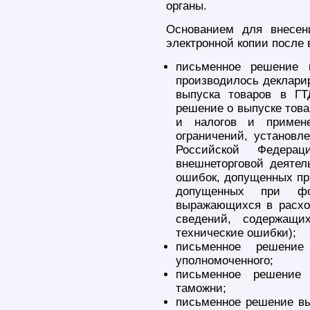
органы.
Основанием для внесен
электронной копии после 
письменное решение н
производилось декларир
выпуска товаров в Г
решение о выпуске тов
и налогов и примен
ограничений, установл
Российской Федерац
внешнеторговой деятель
ошибок, допущенных при
допущенных при фо
выражающихся в расхо
сведений, содержащи
технические ошибки);
письменное решени
уполномоченного;
письменное решение 
таможни;
письменное решение вы