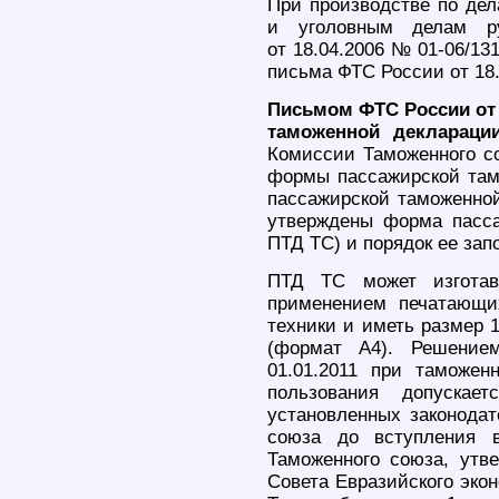
При производстве по де
и уголовным делам ру
от 18.04.2006 № 01-06/13
письма ФТС России от 18.1
Письмом ФТС России от 0
таможенной деклараци
Комиссии Таможенного со
формы пассажирской там
пассажирской таможенной
утверждены форма пасса
ПТД ТС) и порядок ее зап
ПТД ТС может изготав
применением печатающи
техники и иметь размер 
(формат A4). Решение
01.01.2011 при таможен
пользования допускает
установленных законодат
союза до вступления 
Таможенного союза, утв
Совета Евразийского экон