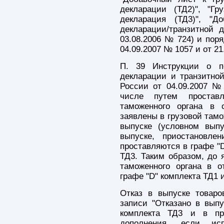
декларации (ТД2)", "Гр
декларация (ТД3)", "Д
декларации/транзитной 
03.08.2006 № 724) и пор
04.09.2007 № 1057 и от 21
П. 39 Инструкции о по
декларации и транзитно
России от 04.09.2007 № 
числе путем простав
таможенного органа в 
заявлены в грузовой тамо
выпуске (условном выпу
выпуске, приостановле
проставляются в графе "D
ТД3. Таким образом, до 
таможенного органа в о
графе "D" комплекта ТД1 
Отказ в выпуске товар
записи "Отказано в выпу
комплекта ТД3 и в пр
дополнения, если ис