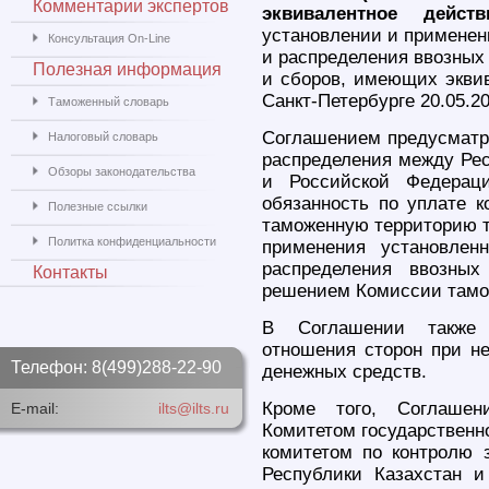
Комментарии экспертов
эквивалентное действ
установлении и применен
Консультация On-Line
и распределения ввозных
Полезная информация
и сборов, имеющих эквив
Санкт-Петербурге 20.05.20
Таможенный словарь
Соглашением предусматри
Налоговый словарь
распределения между Рес
Обзоры законодательства
и Российской Федерац
обязанность по уплате к
Полезные ссылки
таможенную территорию т
Политка конфиденциальности
применения установлен
распределения ввозны
Контакты
решением Комиссии тамо
В Соглашении также 
отношения сторон при н
Телефон: 8(499)288-22-90
денежных средств.
Кроме того, Соглашен
E-mail:
ilts@ilts.ru
Комитетом государственн
комитетом по контролю 
Республики Казахстан 