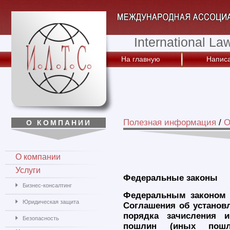
International La
На главную
Написа
Полезная информация
/
О
О КОМПАНИИ
О компании
Услуги
Федеральные законы
Бизнес-консалтинг
Федеральным законом 
Юридическая защита
Соглашения об установ
порядка зачисления 
Безопасность
пошлин (иных пошл