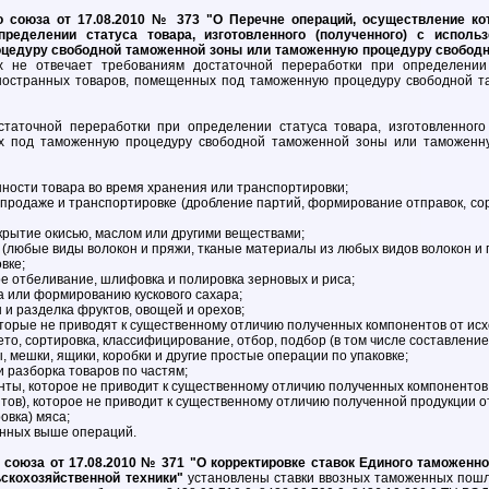
 союза от 17.08.2010 № 373 "О Перечне операций, осуществление ко
пределении статуса товара, изготовленного (полученного) с исполь
цедуру свободной таможенной зоны или таможенную процедуру свободн
х не отвечает требованиям достаточной переработки при определении 
иностранных товаров, помещенных под таможенную процедуру свободной 
аточной переработки при определении статуса товара, изготовленного 
х под таможенную процедуру свободной таможенной зоны или таможенну
ности товара во время хранения или транспортировки;
 продаже и транспортировке (дробление партий, формирование отправок, сор
окрытие окисью, маслом или другими веществами;
 (любые виды волокон и пряжи, тканые материалы из любых видов волокон и п
вке;
е отбеливание, шлифовка и полировка зерновых и риса;
 или формированию кускового сахара;
 и разделка фруктов, овощей и орехов;
оторые не приводят к существенному отличию полученных компонентов от исх
то, сортировка, классифицирование, отбор, подбор (в том числе составление
, мешки, ящики, коробки и другие простые операции по упаковке;
 разборка товаров по частям;
ты, которое не приводит к существенному отличию полученных компонентов 
тов), которое не приводит к существенному отличию полученной продукции 
овка) мяса;
анных выше операций.
союза от 17.08.2010 № 371 "О корректировке ставок Единого таможенн
скохозяйственной техники"
установлены ставки ввозных таможенных пошл