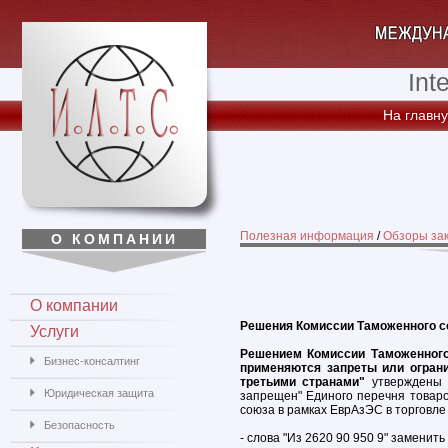
Int
На главн
Полезная информация
/
Обзоры за
О КОМПАНИИ
О компании
Решения Комиссии Таможенного 
Услуги
Решением Комиссии Таможенного 
Бизнес-консалтинг
применяются запреты или огран
третьими странами"
утверждены с
Юридическая защита
запрещен" Единого перечня товаро
союза в рамках ЕврАзЭС в торговле
Безопасность
- слова "Из 2620 90 950 9" заменить