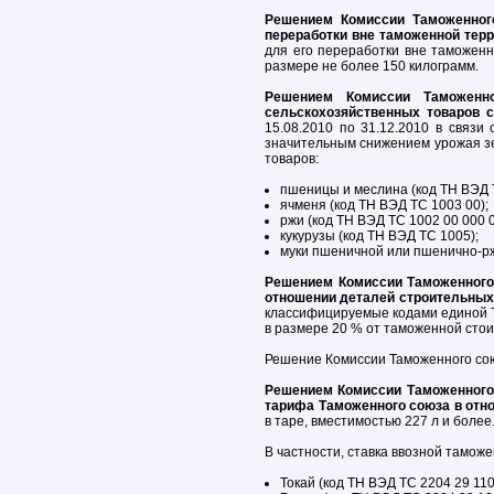
Решением Комиссии Таможенног
переработки вне таможенной тер
для его переработки вне таможенн
размере не более 150 килограмм.
Решением Комиссии Таможенн
сельскохозяйственных товаров с
15.08.2010 по 31.12.2010 в связи
значительным снижением урожая зе
товаров:
пшеницы и меслина (код ТН ВЭД 
ячменя (код ТН ВЭД ТС 1003 00);
ржи (код ТН ВЭД ТС 1002 00 000 0
кукурузы (код ТН ВЭД ТС 1005);
муки пшеничной или пшенично-рж
Решением Комиссии Таможенного 
отношении деталей строительных
классифицируемые кодами единой Т
в размере 20 % от таможенной стои
Решение Комиссии Таможенного союз
Решением Комиссии Таможенного 
тарифа Таможенного союза в отн
в таре, вместимостью 227 л и более
В частности, ставка ввозной тамо
Токай (код ТН ВЭД ТС 2204 29 110