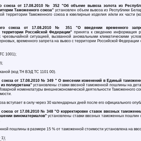
о союза от 17.08.2010 № 352 "Об объеме вывоза золота из Республ
ритории Таможенного союза"
установлен объем вывоза из Республики Белар
ой территории Таможенного союза в ювелирные изделия и/или их части (ко
ого союза от 17.08.2010 № 351 "О введении временного запр
 территории Российской Федерации"
принята к сведению информация ро
 с чрезвычайной ситуацией, вызванной аномальными климатическими услови
рновых, временного запрета на вывоз с территории Российской Федерации
ТС 1001);
);
аной (код ТН ВЭД ТС 1101 00).
союза от 17.08.2010 № 349 " О внесении изменений в Единый таможен
 из полиуретана"
установлены ставки ввозной таможенной пошлины на дета
оварной номенклатуры внешнеэкономической деятельности Таможенного союз
мости.
а вступает в силу через 30 календарных дней после его официального опуб
союза от 17.08.2010 № 348 "О корректировке ставок ввозных таможенн
ошении виноматериалов"
установлены ставки ввозных таможенных пошлин 
.
женной пошлины в размере 15 % от таможенной стоимости установлена на вв
 1);