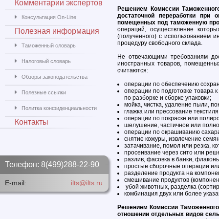
Комментарии экспертов
Решением Комиссии Таможенного
достаточной переработки при о
Консультация On-Line
помещенных под таможенную про
операций, осуществление которы
Полезная информация
(полученного) с использованием 
процедуру свободного склада.
Таможенный словарь
Не отвечающими требованиям дост
Налоговый словарь
иностранных товаров, помещенны
считаются:
Обзоры законодательства
операции по обеспечению сохран
операции по подготовке товара к
Полезные ссылки
по разборке и сборке упаковки;
мойка, чистка, удаление пыли, п
Политка конфиденциальности
глажка или прессование текстиля
операции по покраске или полиро
Контакты
шелушение, частичное или полно
операции по окрашиванию сахара
снятие кожуры, извлечение семян
затачивание, помол или резка, к
просеивание через сито или реше
разлив, фасовка в банки, флаконы
Телефон: 8(499)288-22-90
простые сборочные операции или
разделение продукта на компонен
смешивание продуктов (компонен
E-mail:
ilts@ilts.ru
убой животных, разделка (сортир
комбинация двух или более указ
Решением Комиссии Таможенного 
отношении отдельных видов сель