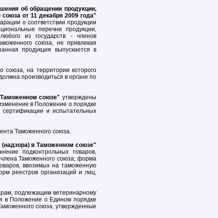
ашения об обращении продукции,
союза от 11 декабря 2009 года"
ларации о соответствии продукции
циональные перечни продукции,
любого из государств - членов
аможенного союза, не привлекая
занная продукция выпускается в
о союза, на территории которого
должна производиться в органе по
в Таможенном союзе"
утверждены
 изменение в Положение о порядке
о сертификации и испытательных
мента Таможенного союза.
 (надзора) в Таможенном союзе"
нение подконтрольных товаров,
-члена Таможенного союза; форма
товаров, ввозимых на таможенную
орм реестров организаций и лиц,
арам, подлежащим ветеринарному
ия в Положение о Едином порядке
Таможенного союза, утвержденные