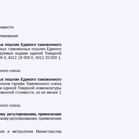
оимости.
ликования.
ых пошлин Единого таможенного
зных таможенных пошлин Единого
руемые кодами единой Товарной
0, 4012 19 000 0, 4012 20 000 1,
ного союза.
ых пошлин Единого таможенного
енном тарифе Таможенного союза
ми единой Товарной номенклатуры
оженной стоимости, но не менее 1
ного союза.
ому регулированию, применению
скому регулированию, применению
ния и метрологии Министерства