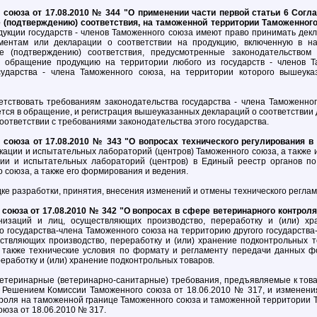
союза от 17.08.2010 № 344 "О применении части первой статьи 6 Согл
(подтверждению) соответствия, на таможенной территории Таможенного 
одукции государств - членов Таможенного союза имеют право принимать дек
ментам или декларации о соответствии на продукцию, включенную в на
 (подтверждению) соответствия, предусмотренные законодательством 
в обращение продукцию на территории любого из государств - членов Т
сударства - члена Таможенного союза, на территории которого вышеука
тствовать требованиям законодательства государства - члена Таможенног
тся в обращение, и регистрация вышеуказанных деклараций о соответствии 
оответствии с требованиями законодательства этого государства.
союза от 17.08.2010 № 343 "О вопросах технического регулирования 
кации и испытательных лабораторий (центров) Таможенного союза, а также
ции и испытательных лабораторий (центров) в Единый реестр органов п
 союза, а также его формирования и ведения.
ке разработки, принятия, внесения изменений и отмены технического регла
оюза от 17.08.2010 № 342 "О вопросах в сфере ветеринарного контроля
изаций и лиц, осуществляющих производство, переработку и (или) хра
 государства-члена Таможенного союза на территорию другого государства
ествляющих производство, переработку и (или) хранение подконтрольных 
 также технические условия по формату и регламенту передачи данных ф
еработку и (или) хранение подконтрольных товаров.
етеринарные (ветеринарно-санитарные) требования, предъявляемые к тов
е Решением Комиссии Таможенного союза от 18.06.2010 № 317, и изменен
роля на таможенной границе Таможенного союза и таможенной территории 
юза от 18.06.2010 № 317.