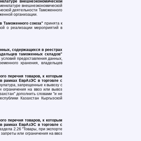
нклатуре внешнеэкономической
оменклатуре внешнеэкономической
ческой деятельности Таможенного
женной организации.
ов Таможенного союза"
принята к
вой о реализации мероприятий в
анных, содержащихся в реестрах
ладельцев таможенных складов"
 условий предоставления данных,
ременного хранения, владельцев
ого перечня товаров, к которым
в рамках ЕврАзЭС в торговле с
кулатура, запрещенные к вывозу с
 ограничения на ввоз или вывоз
захстан" дополнить словами "и не
еспублики Казахстан Кыргызской
ого перечня товаров, к которым
в рамках ЕврАзЭС в торговле с
здела 2.26 "Товары, при экспорте
 запреты или ограничения на ввоз