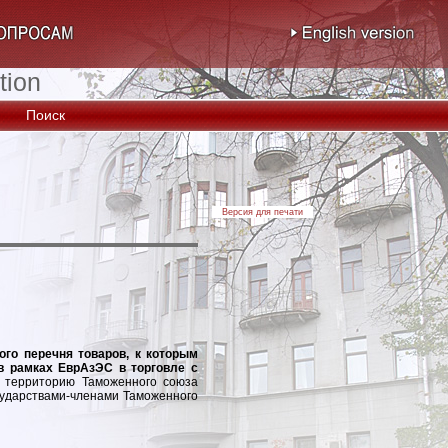
tion
Поиск
Версия для печати
го перечня товаров, к которым
в рамках ЕврАзЭС в торговле с
а территорию Таможенного союза
сударствами-членами Таможенного