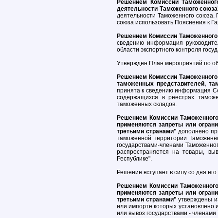
Решением Комиссии Таможенного
деятельности Таможенного союз
деятельности Таможенного союза. 
союза использовать Пояснения к Г
Решением Комиссии Таможенного 
сведению информация руководител
области экспортного контроля госуд
Утвержден План мероприятий по обе
Решением Комиссии Таможенного 
таможенных представителей, та
принята к сведению информация Се
содержащихся в реестрах таможе
таможенных складов.
Решением Комиссии Таможенного 
применяются запреты или ограни
третьими странами"
дополнено при
таможенной территории Таможенно
государствами-членами Таможенног
распространяется на товары, вы
Республике".
Решение вступает в силу со дня его
Решением Комиссии Таможенного 
применяются запреты или ограни
третьими странами"
утверждены из
или импорте которых установлено и
или вывоз государствами - членами