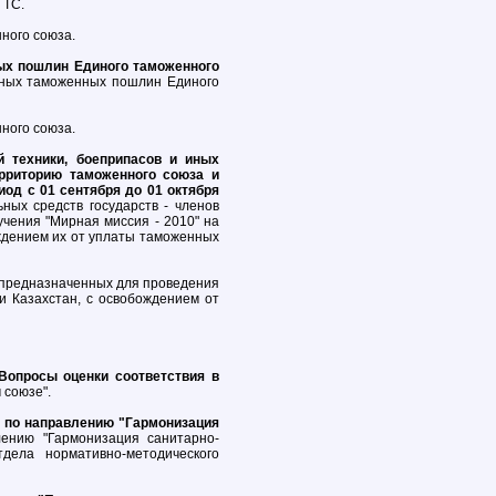
 ТС.
ного союза.
ых пошлин Единого таможенного
зных таможенных пошлин Единого
ного союза.
й техники, боеприпасов и иных
ерриторию таможенного союза и
од с 01 сентября до 01 октября
ных средств государств - членов
чения "Мирная миссия - 2010" на
ождением их от уплаты таможенных
, предназначенных для проведения
и Казахстан, с освобождением от
Вопросы оценки соответствия в
 союзе".
ы по направлению "Гармонизация
ению "Гармонизация санитарно-
дела нормативно-методического