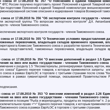
 союза от 17.08.2010 № 357 "О Пояснениях к единой Товарной номе
а"
ФТС России поручено подготовить проект Пояснений к единой Товарной н
При подготовке Пояснений к единой Товарной номенклатуре внешнеэкономи
армонизированной системе описания и кодирования товаров Всемирной тамо
союза от 17.08.2010 № 356 "Об экспортном контроле государств - член
я экспертной группы "По вопросам экспортного контроля" Д.К. Акпанбае
арств - членов Таможенного союза.
спечению экспортного контроля государств - членов Таможенного союза.
союза от 17.08.2010 № 355 "О Технических условиях предоставления д
моженных перевозчиков, владельцев складов временного хранения, в
кретариата Комиссии Таможенного союза о разработке проекта Технических
нных представителей, таможенных перевозчиков, владельцев складов в
союза от 17.08.2010 № 354 "О внесении дополнений в раздел 1.5 Един
чения на ввоз или вывоз государствами - членами Таможенного союза 
мечание к разделу 1.5 "Лесоматериалы, регенерируемая бумага, картон, ма
го союза" Единого перечня товаров, к которым применяются запреты или
о союза в рамках ЕврАзЭС в торговле с третьими странами после слова "Ка
возимые в рамках гуманитарной помощи, оказываемой Правительством Р
 подписания.
союза от 17.08.2010 № 353 "О внесении изменений в раздел 2.26 Един
чения на ввоз или вывоз государствами - членами Таможенного союза 
менения в позицию "Рыба и морепродукты, продукты их переработки" п. 2 ра
сключительное право <*>" Единого перечня товаров, к которым применяются
 Таможенного союза в рамках ЕврАзЭС в торговле с третьими странами.