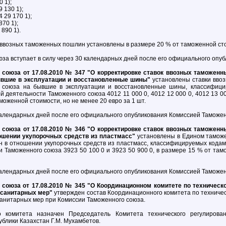
 1);
 130 1);
 29 170 1);
70 1);
890 1).
 ввозных таможенных пошлин установлены в размере 20 % от таможенной ст
а вступает в силу через 30 календарных дней после его официального опуб
союза от 17.08.2010 № 347 "О корректировке ставок ввозных таможенн
вшие в эксплуатации и восстановленные шины"
установлены ставки вво
 союза на бывшие в эксплуатации и восстановленные шины, классифици
деятельности Таможенного союза 4012 11 000 0, 4012 12 000 0, 4012 13 000 
аможенной стоимости, но не менее 20 евро за 1 шт.
календарных дней после его официального опубликования Комиссией Таможен
союза от 17.08.2010 № 346 "О корректировке ставок ввозных таможенн
ошении укупорочных средств из пластмасс"
установлены в Едином тамож
н в отношении укупорочных средств из пластмасс, классифицируемых кода
 Таможенного союза 3923 50 100 0 и 3923 50 900 0, в размере 15 % от там
календарных дней после его официального опубликования Комиссией Таможен
союза от 17.08.2010 № 345 "О Координационном комитете по техническ
осанитарных мер"
утвержден состав Координационного комитета по техниче
анитарных мер при Комиссии Таможенного союза.
о комитета назначен Председатель Комитета технического регулирова
ублики Казахстан Г.М. Мухамбетов.