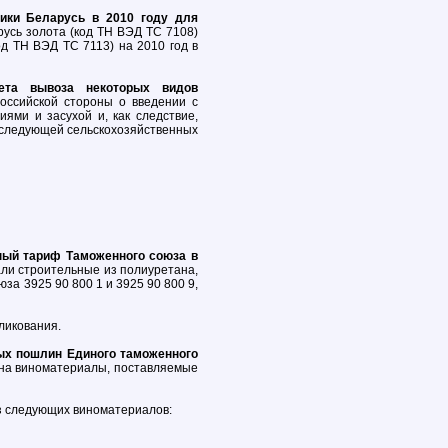
ики Беларусь в 2010 году для
усь золота (код ТН ВЭД ТС 7108)
д ТН ВЭД ТС 7113) на 2010 год в
ета вывоза некоторых видов
ссийской стороны о введении с
ями и засухой и, как следствие,
 следующей сельскохозяйственных
ный тариф Таможенного союза в
ли строительные из полиуретана,
а 3925 90 800 1 и 3925 90 800 9,
ликования.
ых пошлин Единого таможенного
на виноматериалы, поставляемые
оз следующих виноматериалов: