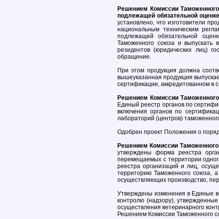
Решением Комиссии Таможенного 
подлежащей обязательной оценке 
установлено, что изготовители пр
национальным техническим регла
подлежащей обязательной оценке
Таможенного союза и выпускать 
резидентов (юридических лиц) го
обращение.
При этом продукция должна соотве
вышеуказанная продукция выпускае
сертификации, аккредитованном в с
Решением Комиссии Таможенного 
Единый реестр органов по сертифи
включения органов по сертифика
лабораторий (центров) таможенного
Одобрен проект Положения о поряд
Решением Комиссии Таможенного с
утверждены форма реестра орган
перемещаемых с территории одного
реестра организаций и лиц, осущ
территорию Таможенного союза, а
осуществляющих производство, пер
Утверждены изменения в Единые в
контролю (надзору), утвержденны
осуществления ветеринарного конт
Решением Комиссии Таможенного со