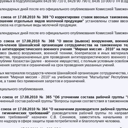
уемых в подсубпозициях 8428 90 710 0, 8428 90 790 0, 8436 10 000 0 ТН ВЭД
календарных дней после его официального опубликования Комиссией Таможен
союза от 17.08.2010 № 369 "О корректировке ставок ввозных таможенн
ношении отдельных видов молочной продукции"
установлены ставки вво
оюза на отдельные виды молочной продукции.
календарных дней после его официального опубликования Комиссией Таможен
 союза от 17.08.2010 № 368 "О ввозе (вывозе) вооружения, военно
тв-членов Шанхайской организации сотрудничества на таможенную т
антитеррористического военного учения "Мирная миссия - 2010" на пери
оз (вывоз) вооружения, военной техники, боеприпасов и иных материаль
ества, предназначенных для проведения антитеррористического военного у
публики Казахстан (далее - военное имущество), с полным условным освоб
енения запретов и ограничений на срок проведения указанных учений.
ных материалов государств-членов Шанхайской организации сотрудничества
чения "Мирная миссия - 2010" на учебном полигоне "Матыбулак" Республик
, а также без применения запретов и ограничений.
ициального опубликования.
 союза от 17.08.2010 № 365 "Об уточнении состава рабочей группы "
чненный состав рабочей группы "Вопросы оценки соответствия в таможенном
союза от 17.08.2010 № 364 "О назначении руководителя рабочей групп
 гигиенических требований"
руководителем рабочей группы по направл
ских требований" назначен С.В. Сенников, заместитель начальника от
о надзору в сфере защиты прав потребителей и благополучия человека.