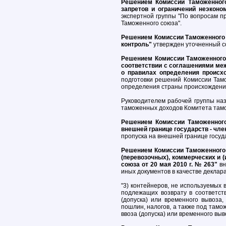
Решением Комиссии Таможенного
запретов и ограничений неэконо
экспертной группы "По вопросам пр
Таможенного союза".
Решением Комиссии Таможенного 
контроль"
утвержден уточненный со
Решением Комиссии Таможенного 
соответствии с соглашениями ме
о правилах определения происх
подготовки решений Комиссии Там
определения страны происхождения
Руководителем рабочей группы на
таможенных доходов Комитета тамо
Решением Комиссии Таможенного
внешней границе государств - чл
пропуска на внешней границе госуд
Решением Комиссии Таможенного 
(перевозочных), коммерческих и 
союза от 20 мая 2010 г. № 263"
вн
иных документов в качестве деклар
"3) контейнеров, не используемых 
подлежащих возврату в соответст
(допуска) или временного вывоза
пошлин, налогов, а также под там
ввоза (допуска) или временного выво