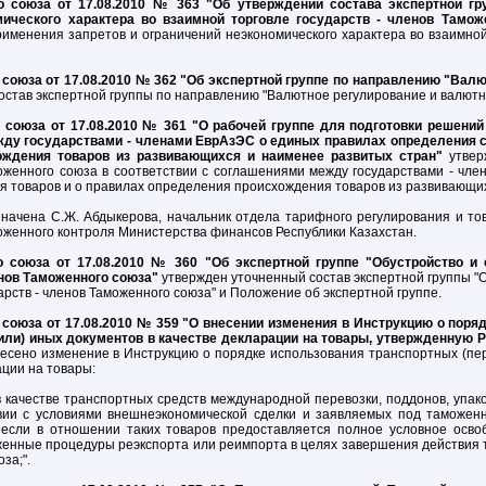
 союза от 17.08.2010 № 363 "Об утверждении состава экспертной г
мического характера во взаимной торговле государств - членов Тамож
именения запретов и ограничений неэкономического характера во взаимной 
союза от 17.08.2010 № 362 "Об экспертной группе по направлению "Вал
став экспертной группы по направлению "Валютное регулирование и валютн
союза от 17.08.2010 № 361 "О рабочей группе для подготовки решений
жду государствами - членами ЕврАзЭС о единых правилах определения 
ождения товаров из развивающихся и наименее развитых стран"
утвер
оженного союза в соответствии с соглашениями между государствами - чл
 товаров и о правилах определения происхождения товаров из развивающих
значена С.Ж. Абдыкерова, начальник отдела тарифного регулирования и т
женного контроля Министерства финансов Республики Казахстан.
 союза от 17.08.2010 № 360 "Об экспертной группе "Обустройство и 
енов Таможенного союза"
утвержден уточненный состав экспертной группы "
арств - членов Таможенного союза" и Положение об экспертной группе.
союза от 17.08.2010 № 359 "О внесении изменения в Инструкцию о поря
(или) иных документов в качестве декларации на товары, утвержденную
есено изменение в Инструкцию о порядке использования транспортных (пер
ации на товары:
в качестве транспортных средств международной перевозки, поддонов, упак
вии с условиями внешнеэкономической сделки и заявляемых под таможен
, если в отношении таких товаров предоставляется полное условное осв
оженные процедуры реэкспорта или реимпорта в целях завершения действия
за;".