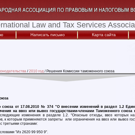
ernational Law and Tax Services Associa
ую
Написать письмо
Карта сайта
конодательства
/
2010 год
/
Решения Комиссии таможенного союза
союза
союза от 17.08.2010 № 374 "О внесении изменений в раздел 1.2 Едино
ичения на ввоз или вывоз государствами-членами Таможенного союза 
ледующие изменения в разделе 1.2. "Опасные отходы, ввоз которых н
в, к которым применяются запреты или ограничения на ввоз или вывоз го
 с третьими странами:
 словами "Из 2620 99 950 9".