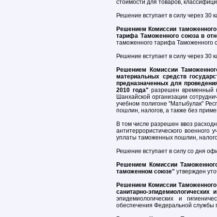
стоимости для товаров, классифицир
Решение вступает в силу через 30 
Решением Комиссии таможенного 
тарифа Таможенного союза в от
таможенного тарифа Таможенного с
Решение вступает в силу через 30 
Решением Комиссии Таможенного
материальных средств государс
предназначенных для проведения 
2010 года"
разрешен временный вв
Шанхайской организации сотруднич
учебном полигоне "Матыбулак" Рес
пошлин, налогов, а также без прим
В том числе разрешен ввоз расход
антитеррористического военного у
уплаты таможенных пошлин, налогов
Решение вступает в силу со дня оф
Решением Комиссии Таможенного
таможенном союзе"
утвержден уто
Решением Комиссии Таможенного 
санитарно-эпидемиологических и
эпидемиологических и гигиениче
обеспечения Федеральной службы п