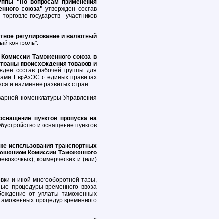
руппы "По вопросам применения
енного союза"
утвержден состав
торговле государств - участников
ютное регулирование и валютный
ый контроль".
 Комиссии Таможенного союза в
страны происхождения товаров и
жден состав рабочей группы для
енами ЕврАзЭС о единых правилах
ся и наименее развитых стран.
оварной номенклатуры Управления
оснащение пунктов пропуска на
Обустройство и оснащение пунктов
дке использования транспортных
 Решением Комиссии Таможенного
евозочных), коммерческих и (или)
овки и иной многооборотной тары,
ные процедуры временного ввоза
обождение от уплаты таможенных
 таможенных процедур временного