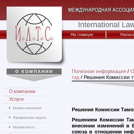
International La
На главную
Написа
Полезная информация
/
О
О КОМПАНИИ
год
/
Решения Комиссии т
О компании
Услуги
Бизнес-консалтинг
Решения Комиссии Тамо
Юридическая защита
Решением Комиссии Там
внесении изменений в
Безопасность
союза в отношении не