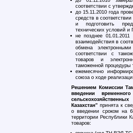
до 01.11.2010 завер
соответствии с утверж
до 15.11.2010 года про
средств в соответстви
и подготовить пре
технических условий и 
не позднее 01.01.2011
взаимодействия в соотв
обмена электронным
соответствии с тамож
товаров и электрон
таможенной процедуры 
ежемесячно информиро
союза о ходе реализаци
Решением Комиссии Там
введении временног
сельскохозяйственны
Казахстан"
принята к св
о введении сроком на 6
территории Республики К
товаров: