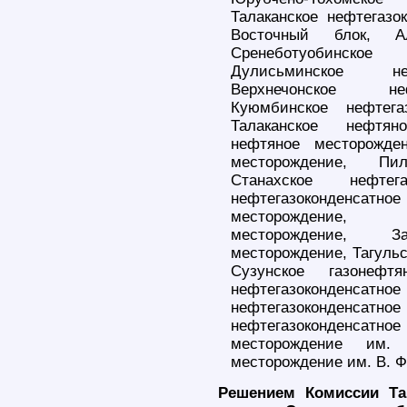
Талаканское нефтегазо
Восточный блок, Ал
Сренеботуобинское н
Дулисьминское неф
Верхнечонское неф
Куюмбинское нефтега
Талаканское нефтян
нефтяное месторожден
месторождение, Пи
Станахское нефтег
нефтегазоконденсатное
месторождение, М
месторождение, Зап
месторождение, Тагульс
Сузунское газонефтя
нефтегазоконденса
нефтегазоконденса
нефтегазоконденсатно
месторождение им. 
месторождение им. В. Ф
Решением Комиссии Та