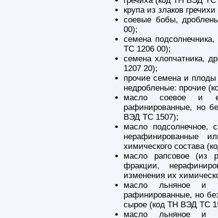
гречиха (код ТН ВЭД ТС 
крупа из злаков гречихи
соевые бобы, дроблен
00);
семена подсолнечника
ТС 1206 00);
семена хлопчатника, д
1207 20);
прочие семена и плоды
недробленые: прочие (к
масло соевое и ег
рафинированные, но бе
ВЭД ТС 1507);
масло подсолнечное, 
нерафинированные и
химического состава (к
масло рапсовое (из 
фракции, нерафинир
изменения их химическо
масло льняное и е
рафинированные, но без
сырое (код ТН ВЭД ТС 15
масло льняное и е