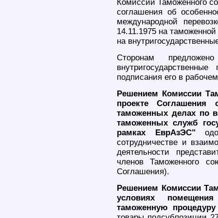
Комиссии Таможенного сою
соглашения об особенно
международной перевоз
14.11.1975 на таможенной
на внутригосударственны
Сторонам предложен
внутригосударственные
подписания его в рабочем
Решением Комиссии Там
проекте Соглашения 
таможенных делах по в
таможенных служб гос
рамках ЕврАзЭС"
одоб
сотрудничестве и взаим
деятельности представ
членов Таможенного со
Соглашения).
Решением Комиссии Там
условиях помещени
таможенную процедуру 
товары подсубпозиции 27