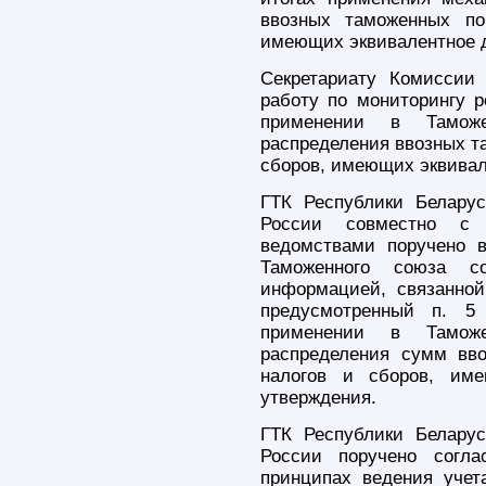
ввозных таможенных по
имеющих эквивалентное д
Секретариату Комиссии
работу по мониторингу 
применении в Тамож
распределения ввозных т
сборов, имеющих эквивал
ГТК Республики Белару
России совместно с 
ведомствами поручено 
Таможенного союза с
информацией, связанно
предусмотренный п. 5
применении в Тамож
распределения сумм вв
налогов и сборов, име
утверждения.
ГТК Республики Белару
России поручено согла
принципах ведения уче