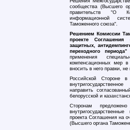
Решения Межгосударствен
сообщества (Высшего ор
правительств "О Ко
информационной сис
Таможенного союза".
Решением Комиссии Там
проекте Соглашения
защитных, антидемпинг
переходного периода"
применения специал
компенсационных мер в 
вносить в него правки, н
Российской Стороне в 
внутригосударственно
направить согласованны
белорусской и казахстанс
Сторонам предложен
внутригосударственные
проекта Соглашения на о
(Высшего органа Таможенн