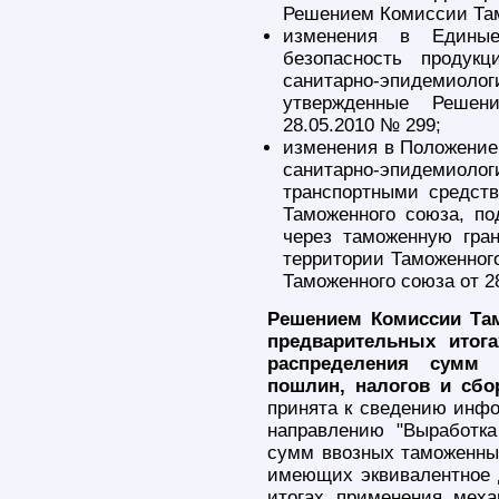
Решением Комиссии Там
изменения в Единые
безопасность продукц
санитарно-эпидемиоло
утвержденные Решен
28.05.2010 № 299;
изменения в Положение 
санитарно-эпидемиолог
транспортными средст
Таможенного союза, п
через таможенную гра
территории Таможенног
Таможенного союза от 2
Решением Комиссии Там
предварительных итог
распределения сумм
пошлин, налогов и сбо
принята к сведению инфо
направлению "Выработк
сумм ввозных таможенных
имеющих эквивалентное д
итогах применения мех