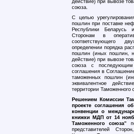
действие) при вывозе то
союза.
С целью урегулировани
пошлин при поставке неф
Республики Беларусь 
Сторонам в оператив
соответствующего дв
определении порядка рас
пошлин (иных пошлин, н
действие) при вывозе то
союза с последующим 
соглашения в Соглашение
таможенных пошлин (ин
эквивалентное действ
территории Таможенного 
Решением Комиссии Там
проекте соглашения о
конвенции о междунар
книжки МДП от 14 нояб
Таможенного союза"
по
представителей Сторо