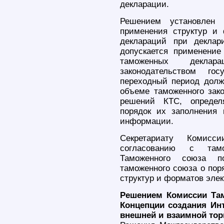
декларации.
Решением установлен 
применения структур и
деклараций при деклар
допускается применение
таможенных деклара
законодательством го
переходный период долж
объеме таможенного зако
решений КТС, определ
порядок их заполнения 
информации.
Секретариату Комис
согласованию с тамо
Таможенного союза п
таможенного союза о пор
структур и форматов эле
Решением Комиссии Там
Концепции создания Ин
внешней и взаимной тор