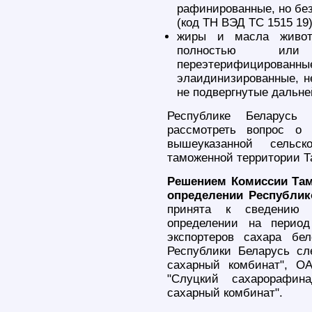
рафинированные, но без
(код ТН ВЭД ТС 1515 19)
жиры и масла живот
полностью или ч
переэтерифициров
элаидинизированные, 
не подвергнутые дальне
Республике Беларусь
рассмотреть вопрос о 
вышеуказанной сельск
таможенной территории Т
Решением Комиссии Там
определении Республик
принята к сведению 
определении на период
экспортеров сахара б
Республики Беларусь с
сахарный комбинат", О
"Слуцкий сахарорафин
сахарный комбинат".