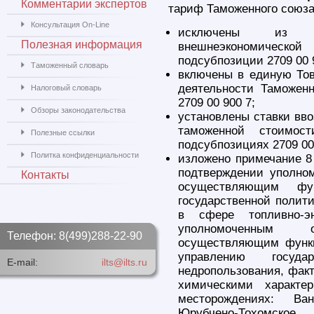
Комментарии экспертов
тариф Таможенного союз
Консультация On-Line
исключены из е
Полезная информация
внешнеэкономическ
подсубпозиции 2709 00 9
Таможенный словарь
включены в единую То
деятельности Таможен
Налоговый словарь
2709 00 900 7;
Обзоры законодательства
установлены ставки вв
таможенной стоимос
Полезные ссылки
подсубпозициях 2709 00 
Политка конфиденциальности
изложено примечание 8
подтверждении уполно
Контакты
осуществляющим фу
государственной полит
в сфере топливно-эн
уполномоченным 
Телефон: 8(499)288-22-90
осуществляющим функц
управлению госу
E-mail:
ilts@ilts.ru
недропользования, фак
химическими характ
месторождениях: Ван
Юрубчено-Тохомское 