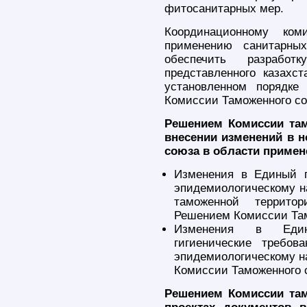
фитосанитарных мер.
Координационному ком
применению санитарны
обеспечить разрабо
представленного казахс
установленном порядке
Комиссии Таможенного со
Решением Комиссии там
внесении изменений в 
союза в области примен
Изменения в Единый п
эпидемиологическому на
таможенной террито
Решением Комиссии Там
Изменения в Едины
гигиенические требов
эпидемиологическому н
Комиссии Таможенного с
Решением Комиссии там