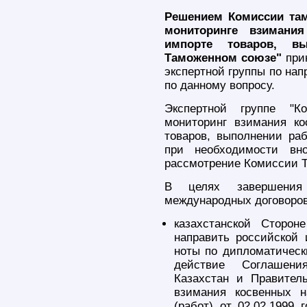
Решением Комиссии там
мониторинге взимани
импорте товаров, в
Таможенном союзе"
при
экспертной группы по нап
по данному вопросу.
Экспертной группе "К
мониторинг взимания ко
товаров, выполнении раб
при необходимости вн
рассмотрение Комиссии Т
В целях завершения 
международных договоров
казахстанской Сторон
направить российской
ноты по дипломатическ
действие Соглашени
Казахстан и Правител
взимания косвенных н
(работ) от 02.02.1999