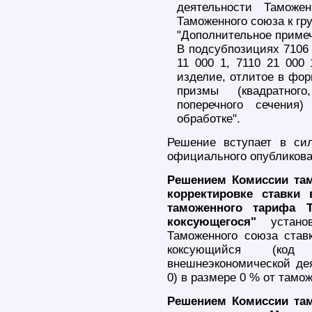
деятельности Таможе
Таможенного союза к гру
"Дополнительное приме
В подсубпозициях 7106 9
11 000 1, 7110 21 000 
изделие, отлитое в фор
призмы (квадратного
поперечного сечения
обработке".
Решение вступает в си
официального опубликова
Решением Комиссии там
корректировке ставки
таможенного тарифа 
коксующегося"
установ
Таможенного союза став
коксующийся (код
внешнеэкономической дея
0) в размере 0 % от тамо
Решением Комиссии там