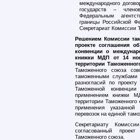
международного догово
государств – члено
Федеральным агентст
границы Российской Фе
Секретариат Комиссии 
Решением Комиссии там
проекте соглашения о
конвенции о междунар
книжки МДП от 14 ноя
территории Таможенног
Таможенного союза сов
таможенными службами 
разногласий по проекту
Таможенной конвенции
применением книжки МД
территории Таможенного 
применения указанной
перевозок на единой там
Секретариату Комисси
согласованный проек
Таможенного союза.