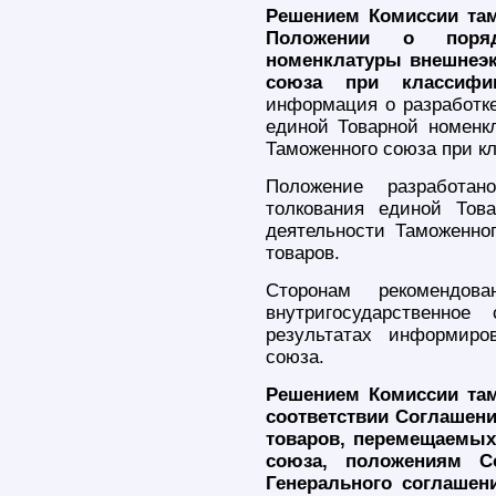
Решением Комиссии там
Положении о поряд
номенклатуры внешнеэк
союза при классифик
информация о разработке
единой Товарной номенк
Таможенного союза при к
Положение разработан
толкования единой Тов
деятельности Таможенно
товаров.
Сторонам рекомендов
внутригосударственно
результатах информиро
союза.
Решением Комиссии там
соответствии Соглашен
товаров, перемещаемых
союза, положениям С
Генерального соглашен