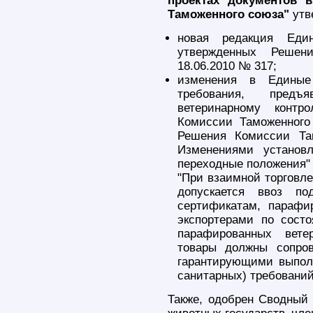
проектах документов 
Таможенного союза"
утв
новая редакция Еди
утвержденных Решен
18.06.2010 № 317;
изменения в Единые 
требования, пред
ветеринарному контр
Комиссии Таможенного
Решения Комиссии Та
Изменениями установ
переходные положения" 
"При взаимной торговле
допускается ввоз по
сертификатам, парафи
экспортерами по состо
парафированных вете
товары должны сопров
гарантирующими выпол
санитарных) требований
Также, одобрен Сводный 