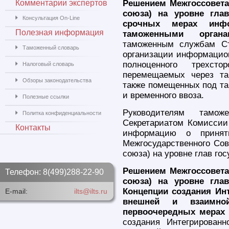
Комментарии экспертов
Решением Межгоссовета
союза) на уровне гла
Консультация On-Line
срочных мерах инфо
Полезная информация
таможенными орган
таможенным службам Ст
Таможенный словарь
организации информацион
полноценного трехст
Налоговый словарь
перемещаемых через та
Обзоры законодательства
также помещенных под та
и временного ввоза.
Полезные ссылки
Руководителям тамо
Политка конфиденциальности
Секретариатом Комиссии
Контакты
информацию о принят
Межгосударственного Сов
союза) на уровне глав гос
Решением Межгоссовета
Телефон: 8(499)288-22-90
союза) на уровне гла
Концепции создания Ин
E-mail:
ilts@ilts.ru
внешней и взаимно
первоочередных мерах 
создания Интегрирован