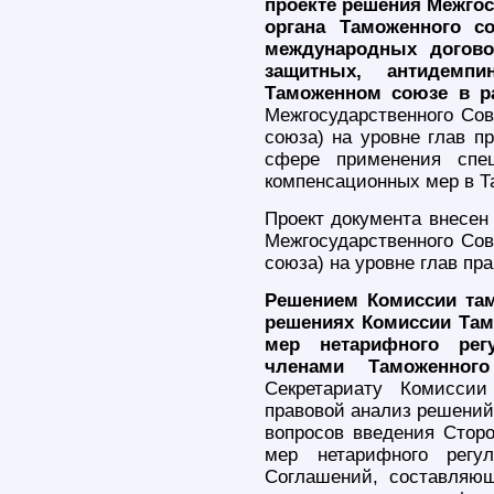
проекте решения Межго
органа Таможенного с
международных догово
защитных, антидемп
Таможенном союзе в р
Межгосударственного Сов
союза) на уровне глав п
сфере применения спе
компенсационных мер в Т
Проект документа внесен
Межгосударственного Сов
союза) на уровне глав пр
Решением Комиссии там
решениях Комиссии Там
мер нетарифного регу
членами Таможенног
Секретариату Комиссии
правовой анализ решений
вопросов введения Стор
мер нетарифного регу
Соглашений, составляющ