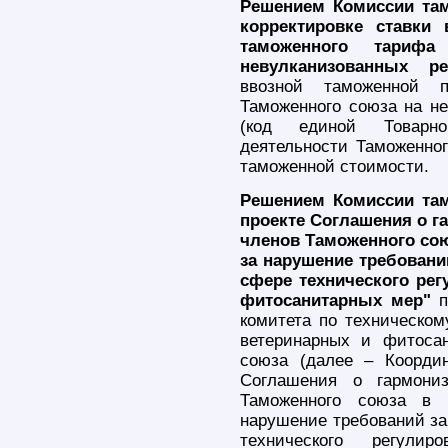
Решением Комиссии там
корректировке ставки
таможенного тариф
невулканизованных р
ввозной таможенной 
Таможенного союза на не
(код единой Товарно
деятельности Таможенног
таможенной стоимости.
Решением Комиссии там
проекте Соглашения о г
членов Таможенного сою
за нарушение требовани
сфере технического рег
фитосанитарных мер"
п
комитета по техническом
ветеринарных и фитоса
союза (далее – Координ
Соглашения о гармониз
Таможенного союза в ч
нарушение требований за
технического регулир