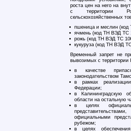
роста цен на него на вну
с территории Ро
сельскохозяйственных то
пшеница и меслин (код 
ячмень (код ТН ВЭД ТС 
рожь (код ТН ВЭД ТС 100
кукуруза (код ТН ВЭД ТС
Временный запрет не пр
вывозимых с территории 
в качестве припа
законодательством Тамо
в рамках реализации
Федерации;
в Калининградскую о
области на остальную ч
в целях официальн
представительствами
официальными предст
рубежом;
в целях обеспечения