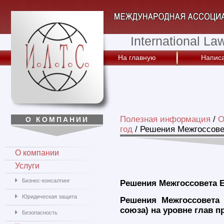
International La
На главную
Написа
Полезная информация
/
О
О КОМПАНИИ
год
/
Решения Межгоссове
О компании
Услуги
Бизнес-консалтинг
Решения Межгоссовета 
Юридическая защита
Решения Межгоссовета
союза) на уровне глав п
Безопасность