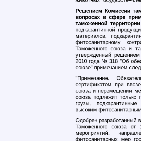
животных государств–чле
Решением Комиссии там
вопросах в сфере при
таможенной территории
подкарантинной продукци
материалов, подкаранти
фитосанитарному конт
Таможенного союза и та
утвержденный решением
2010 года № 318 "Об обе
союзе" примечанием сле
"Примечание. Обязате
сертификатом при ввоз
союза и перемещении ме
союза подлежит только п
грузы, подкарантинные
высоким фитосанитарным 
Одобрен разработанный в
Таможенного союза от 
мероприятий, направ
фитосанитарных мер гос