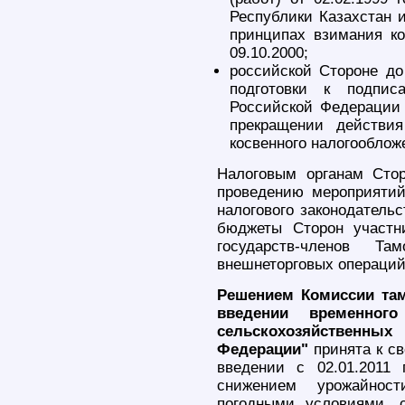
Республики Казахстан 
принципах взимания ко
09.10.2000;
российской Стороне до
подготовки к подпис
Российской Федерации
прекращении действи
косвенного налогооблож
Налоговым органам Стор
проведению мероприятий
налогового законодатель
бюджеты Сторон участн
государств-членов Т
внешнеторговых операций
Решением Комиссии там
введении временног
сельскохозяйственны
Федерации"
принята к с
введении с 02.01.2011 
снижением урожайност
погодными условиями, 