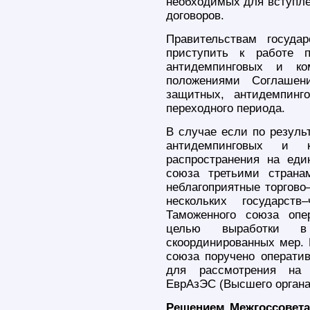
необходимых для вступл
договоров.
Правительствам госуда
приступить к работе 
антидемпинговых и ко
положениями Соглашен
защитных, антидемпинг
переходного периода.
В случае если по резуль
антидемпинговых и
распространения на ед
союза третьими страна
неблагоприятные торгово
нескольких государст
Таможенного союза опе
целью выработки в
скоординированных мер.
союза поручено операти
для рассмотрения на 
ЕврАзЭС (Высшего органа
Решением Межгоссовета