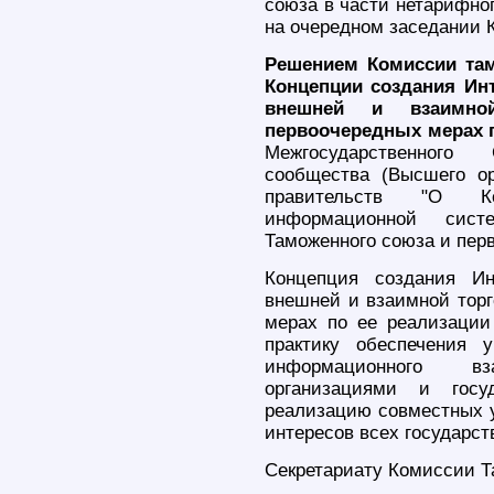
союза в части нетарифног
на очередном заседании 
Решением Комиссии там
Концепции создания Ин
внешней и взаимно
первоочередных мерах п
Межгосударственного 
сообщества (Высшего ор
правительств "О Ко
информационной сис
Таможенного союза и пер
Концепция создания Ин
внешней и взаимной торг
мерах по ее реализаци
практику обеспечения 
информационного в
организациями и госу
реализацию совместных у
интересов всех государст
Секретариату Комиссии Т