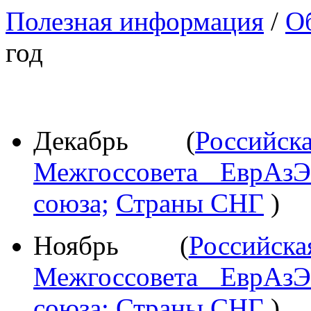
Полезная информация
/
Об
год
Декабрь (
Российс
Межгоссовета ЕврАз
союза;
Страны СНГ
)
Ноябрь (
Российс
Межгоссовета ЕврАз
союза;
Страны СНГ
)